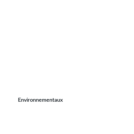
Les enjeux du projet
Patrimoine d’avenir
Environnementaux
Le châtaignier est une ressource importante 
pour les pollinisateurs et insectes, il limite 
l'érosion, favorise la qualité de l'eau, capte 
durablement du CO2.