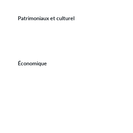
Patrimoniaux et culturel
Contribuer à la sauvegarde d'un patrimoine 
végétal local et à la relance d'une filière 
historique du territoire.
Économique
Diversifier son activité (revenu 
complémentaire, complément de gamme en 
circuit court...), avec un investissement initial 
limité.