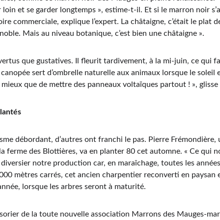
 loin et se garder longtemps », estime-t-il. Et si le marron noir s’a
oire commerciale, explique l’expert. La châtaigne, c’était le plat d
s noble. Mais au niveau botanique, c’est bien une châtaigne ».
rtus que gustatives. Il fleurit tardivement, à la mi-juin, ce qui fac
 canopée sert d’ombrelle naturelle aux animaux lorsque le soleil e
 mieux que de mettre des panneaux voltaïques partout ! », glisse
lantés
me débordant, d’autres ont franchi le pas. Pierre Frémondière, u
a ferme des Blottières, va en planter 80 cet automne. « Ce qui n
diversier notre production car, en maraîchage, toutes les années
000 mètres carrés, cet ancien charpentier reconverti en paysan e
nnée, lorsque les arbres seront à maturité.
trésorier de la toute nouvelle association Marrons des Mauges-ma