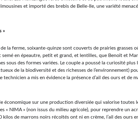
imousines et importé des brebis de Belle-Ile, une variété menacée
s »
 de la ferme, soixante-quinze sont couverts de prairies grasses o
t semé en épeautre, petit et grand, et lentilles, que Benoît et Ma
sous des formes variées. Le couple a poussé la curiosité plus loi
tueux de la biodiversité et des richesses de l’environnement) pou
Le technicien a mis en évidence la présence d’ail des ours et de ma
e économique sur une production diversiée qui valorise toutes le
ces « NIMA » (non issus du milieu agricole), pour reprendre un ac
kilos de marrons noirs récoltés ont ni en crème, l’ail des ours en