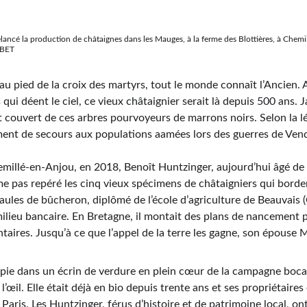
lancé la production de châtaignes dans les Mauges, à la ferme des Blottières, à Chemil
MBET
au pied de la croix des martyrs, tout le monde connaît l’Ancien. 
ui déent le ciel, ce vieux châtaignier serait là depuis 500 ans. J
couvert de ces arbres pourvoyeurs de marrons noirs. Selon la lég
ment de secours aux populations aamées lors des guerres de Ven
illé-en-Anjou, en 2018, Benoît Huntzinger, aujourd’hui âgé de 46
ême pas repéré les cinq vieux spécimens de châtaigniers qui bordent
ules de bûcheron, diplômé de l’école d’agriculture de Beauvais (
ilieu bancaire. En Bretagne, il montait des plans de nancement p
taires. Jusqu’à ce que l’appel de la terre les gagne, son épouse M
apie dans un écrin de verdure en plein cœur de la campagne bocag
œil. Elle était déjà en bio depuis trente ans et ses propriétaire
Paris. Les Huntzinger, férus d’histoire et de patrimoine local, on