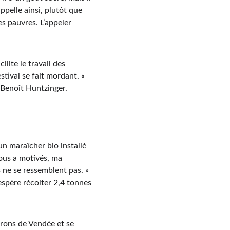
ppelle ainsi, plutôt que 
es pauvres. L’appeler 
ilite le travail des 
stival se fait mordant. « 
 Benoît Huntzinger.
n maraîcher bio installé 
ous a motivés, ma 
 ne se ressemblent pas. » 
spère récolter 2,4 tonnes 
rrons de Vendée et se 