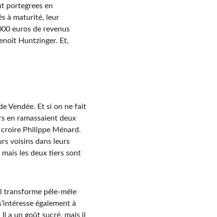
nt portegrees en 
 à maturité, leur 
 000 euros de revenus 
enoît Huntzinger. Et, 
e Vendée. Et si on ne fait 
eurs en ramassaient deux 
n croire Philippe Ménard. 
rs voisins dans leurs 
ais les deux tiers sont 
il transforme pêle-mêle 
s’intéresse également à 
l a un goût sucré, mais il 