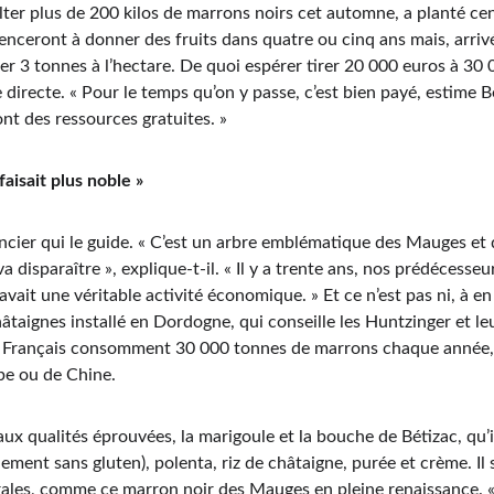
lter plus de 200 kilos de marrons noirs cet automne, a planté ce
ceront à donner des fruits dans quatre ou cinq ans mais, arrivés
er 3 tonnes à l’hectare. De quoi espérer tirer 20 000 euros à 30
irecte. « Pour le temps qu’on y passe, c’est bien payé, estime B
ont des ressources gratuites. »
faisait plus noble »
nancier qui le guide. « C’est un arbre emblématique des Mauges et d
 va disparaître », explique-t-il. « Il y a trente ans, nos prédécess
avait une véritable activité économique. » Et ce n’est pas ni, à e
taignes installé en Dordogne, qui conseille les Huntzinger et leu
es Français consomment 30 000 tonnes de marrons chaque année, m
pe ou de Chine.
aux qualités éprouvées, la marigoule et la bouche de Bétizac, qu’
lement sans gluten), polenta, riz de châtaigne, purée et crème. Il 
rales, comme ce marron noir des Mauges en pleine renaissance. « I