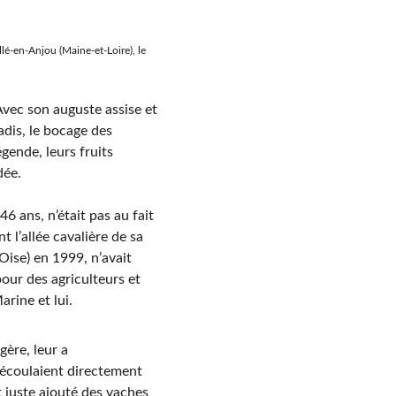
lé-en-Anjou (Maine-et-Loire), le 
Avec son auguste assise et 
adis, le bocage des 
ende, leurs fruits 
dée.
 ans, n’était pas au fait 
 l’allée cavalière de sa 
Oise) en 1999, n’avait 
our des agriculteurs et 
arine et lui.
ère, leur a 
s écoulaient directement 
t juste ajouté des vaches 