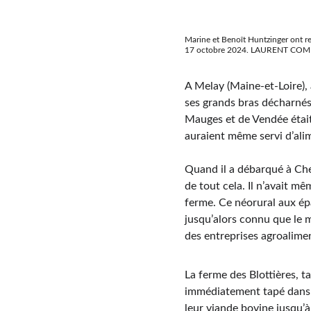
Marine et Benoît Huntzinger ont re
17 octobre 2024. LAURENT CO
A Melay (Maine-et-Loire), 
ses grands bras décharnés q
Mauges et de Vendée était 
auraient même servi d’ali
Quand il a débarqué à Chem
de tout cela. Il n’avait m
ferme. Ce néorural aux épa
jusqu’alors connu que le m
des entreprises agroalimen
La ferme des Blottières, t
immédiatement tapé dans l’
leur viande bovine jusqu’à 